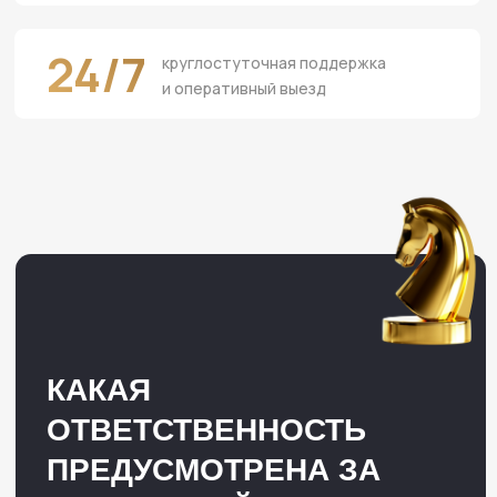
4.
принудительные работы на срок до
2 лет
5.
арест на срок до 6 мес
6.
лишение свободы на срок до 2лет
Обращение к адвокату обеспечивает
профессиональную помощь в
решении правовых вопросов и
повышает шансы на успешное
разрешение юридических проблем.
КАК МЫ МОЖЕМ
ПОМОЧЬ?