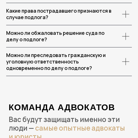
Какие права пострадавшего признаются в
случае подлога?
+7 902 012-02-06
Можно ли обжаловать решение суда по
делу о подлоге?
info@bondyakov-group.ru
Можно ли преследовать гражданскую и
г. Санкт-Петербург
, проспект
уголовную ответственность
Каменноостровский д.10, литер Б,
офис 201 ф
одновременно по делу о подлоге?