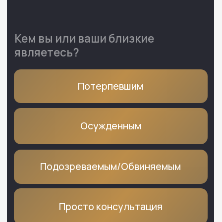
КОМАНДА АДВОКАТОВ
Вас будут защищать именно эти
люди —
самые опытные адвокаты
и юристы