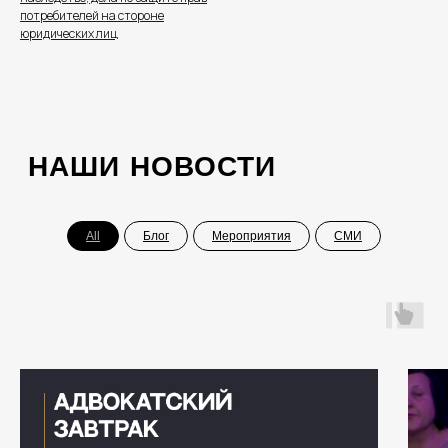
потребителей на стороне
юридических лиц
Скоро открытие офиса!
All
Блог
Мероприятия
СМИ
+7 495 532-05-77
info@bondyakov-group.ru