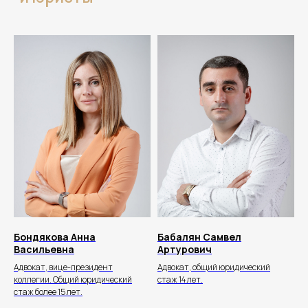
+7 906 476-24-90
info@bondyakov-group.ru
Бондякова Анна
Бабалян Самвел
г. Ставрополь
, проспект Карла
Васильевна
Артурович
Маркса, 93, офис 701
Адвокат, вице-президент
Адвокат, общий юридический
коллегии. Общий юридический
стаж 14 лет.
стаж более 15 лет.