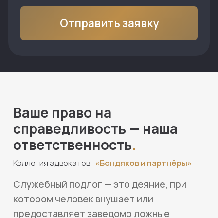
Служебный подлог — это деяние, при
котором человек внушает или
предоставляет заведомо ложные
сведения или документы в служебных
целях, обманывая органы власти или
работодателя. Это действие может
иметь юридические последствия, так
как нарушает закон и может повлечь
за собой административную или
уголовную ответственность.
Адвокаты узкой уголовно-
правовой специализации:
прокуроры, судьи и следователи
в отставке
защитят ваши интересы
по статье о служебном подлоге