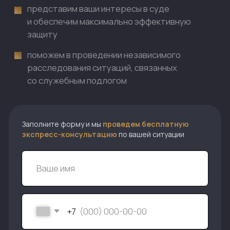
Заполните форму и мы
проведем бесплатную
экспресс-консультацию
по вашей ситуации
+7
Отправить заявку
Ваше право на
справедливость — наша
ответственность
.
Коллегия адвокатов
«Бондяков и партнёры»