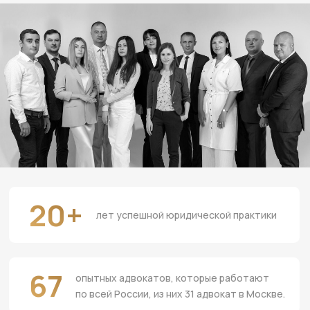
КАКАЯ
ОТВЕТСТВЕННОСТЬ
ПРЕДУСМОТРЕНА ЗА
СЛУЖЕБНЫЙ ПОДЛОГ?
За служебный подлог
предусмотрено наказание:
1.
в виде штрафа в размере до 80 тыс.
руб. или в размере заработной
платы или иного дохода
осужденного за период до 6 мес
2.
обязательные работы на срок до
480 часов
3.
исправительные работы на срок до
2 лет