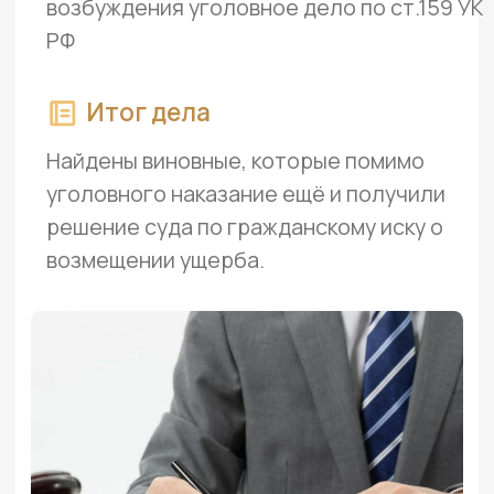
Мы технологичные,
оперативные, прагматичные
Скурпулезно вникаем в дело,
что позволяет выстроить
беспроигрышную стратегию
защиты
Успешно сочетаем в работе
академический и новаторский
подходы
Информируем обо всех
изменениях в деле в онлайн
режиме