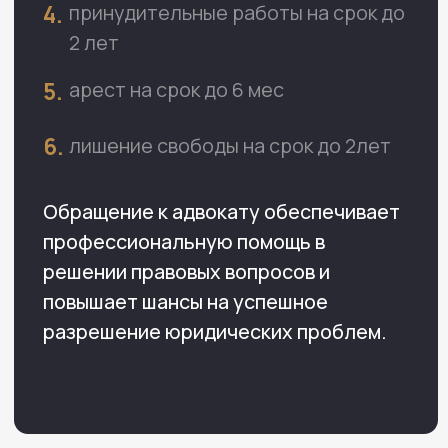
НАШИ УСПЕШНЫЕ ДЕЛА
Ситуация
В коллегию обратился молодой
предприниматель, который по
неопытности зарегистрировал свой
бизнес по адресу, который не являлся
его действительным
местонахождением.
Спустя год с его счета списали
700000 рублей по исполнительному