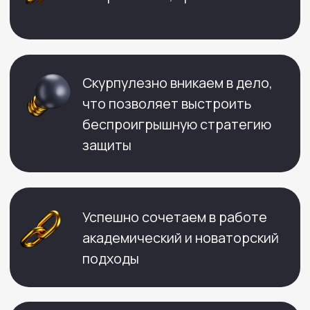
КОНТАКТЫ
+7 495 532-05-77
info@bondyakov-group.ru
г. Москва
, ул.Петровка, 17с4, оф.61