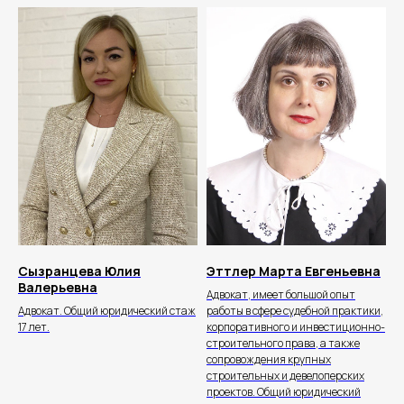
Сызранцева Юлия
Эттлер Марта Евгеньевна
Валерьевна
Адвокат, имеет большой опыт
Адвокат. Общий юридический стаж
работы в сфере судебной практики,
17 лет.
корпоративного и инвестиционно-
строительного права, а также
сопровождения крупных
строительных и девелоперских
проектов. Общий юридический
+7 906 476-24-90