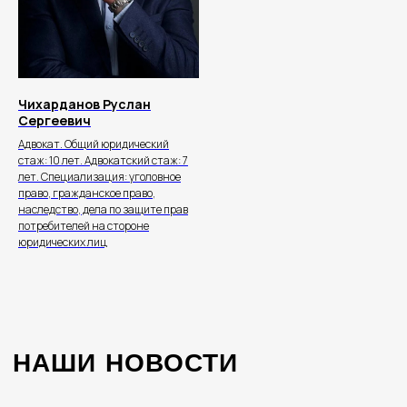
О КОЛЛЕГИИ
ИНФОЦЕНТР
НАША ЭКСПЕРТИЗА
КОНТАКТЫ
Чихарданов Руслан
Сергеевич
+7 495 532-05-77
Адвокат. Общий юридический
info@bondyakov-group.ru
стаж: 10 лет. Адвокатский стаж: 7
лет. Специализация: уголовное
право, гражданское право,
наследство, дела по защите прав
потребителей на стороне
юридических лиц
+7
ЗАКАЗАТЬ КОНСУЛЬТАЦИЮ