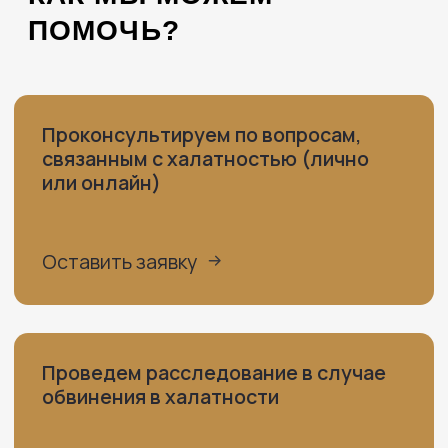
документам, понимая, что фирма нашего
клиента не получит уведомления суда по
юридическому адресу.
Было написано заявление в полицию,
возбуждения уголовное дело по ст.159 УК
РФ
Итог дела
Найдены виновные, которые помимо
уголовного наказание ещё и получили
решение суда по гражданскому иску о
возмещении ущерба.