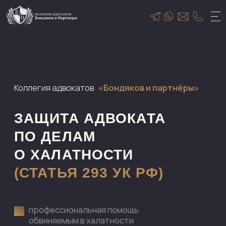
Коллегия адвокатов
«Бондяков и партнёры»
ЗАЩИТА АДВОКАТА
ПО ДЕЛАМ
О ХАЛАТНОСТИ
(СТАТЬЯ 293 УК РФ)
профессиональная помощь
обвиняемым в халатности
защитим от неправильных обвинений и
поможем восстановить репутацию
Заполните форму и мы
проведем бесплатную
экспресс-консультацию
по вашей ситуации