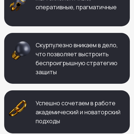
+7 902 012-02-06
info@bondyakov-group.ru
г. Санкт-Петербург
, проспект
Каменноостровский д.10, литер Б,
офис 201 ф