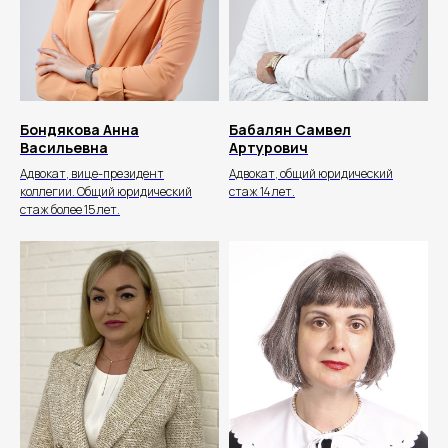
info@bondyakov-group.ru
г. Симферополь
, пр-т Победы, 74
Бондякова Анна
Бабалян Самвел
Васильевна
Артурович
Адвокат, вице-президент
Адвокат, общий юридический
коллегии. Общий юридический
стаж 14 лет.
стаж более 15 лет.