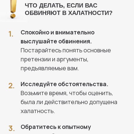
Обязательно сотрудничайте с
4.
адвокатом,
предоставляйте ему
всю необходимую информацию и
сотрудничайте в процессе
расследования.
Халатность представляет
собой неправильное
выполнение
профессиональных
обязанностей, вызванное
недостаточной
компетентностью или
небрежностью.
Она может привести к серьезным
ошибкам, ущербу для бизнеса или
репутации, а также возможности
уголовного преследования.
Адвокат по халатности