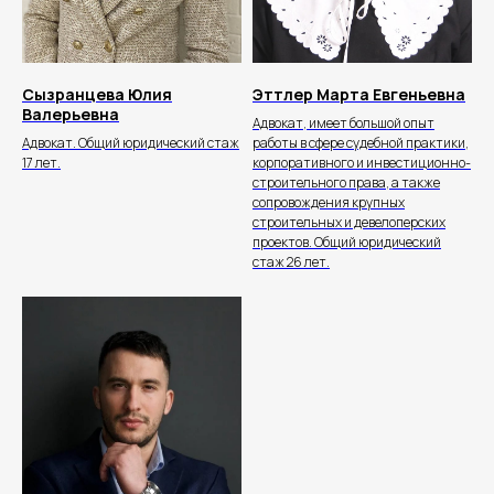
Сызранцева Юлия
Эттлер Марта Евгеньевна
Валерьевна
Адвокат, имеет большой опыт
Адвокат. Общий юридический стаж
работы в сфере судебной практики,
17 лет.
корпоративного и инвестиционно-
Скоро открытие офиса!
строительного права, а также
сопровождения крупных
строительных и девелоперских
+7 495 532-05-77
проектов. Общий юридический
стаж 26 лет.
info@bondyakov-group.ru