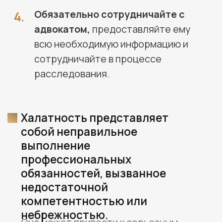
В случаях халатности, собрание и
анализ доказательств играют
решающую роль.
1.
Предоставить доказательства
невиновности своего клиента,
выступим с речью в суде, допросим
свидетелей и экспертов, а также
обжалуем решение суда в случае
его несогласия с ним.
Изучим возможную
2.
ответственность сторон, чтобы
защитить ваши интересы в полной
мере.
Проведем консультацию и
3.
поможем разработать защитную
стратегию. Проанализируем и
подготовим необходимые
доказательства для судебных