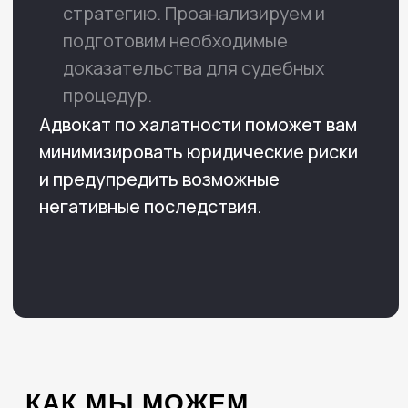
НАШИ УСПЕШНЫЕ ДЕЛА
Ситуация
В коллегию обратился мордой
предприниматель, который по
неопытности зарегистрировал свой
бизнес по адресу, который не являлся
его действительным
местонахождением.
Спустя год с его счета списали
700000 рублей по исполнительному
производству, о котором он не знал.
Решение
Наши адвокаты стали разбираться в
ситуации и выяснили, что мошенники
провели судебное разбирательство в
арбитражном суде по липовым