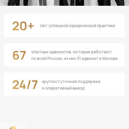
Исследуйте обстоятельства.
2.
Возьмите время, чтобы оценить,
была ли действительно допущена
халатность.
Обратитесь к опытному
3.
адвокату.
Он сможет
предоставить вам конкретные
советы и помочь в дальнейших
действиях.
Соберите доказательства.
5.
Подготовьте все доступные
доказательства, которые могут
подтвердить вашу
профессиональность и отсутствие
халатности. К этим
доказательствам могут
относиться письменные записи,
электронная переписка,
свидетельские показания и другие
соответствующие документы.