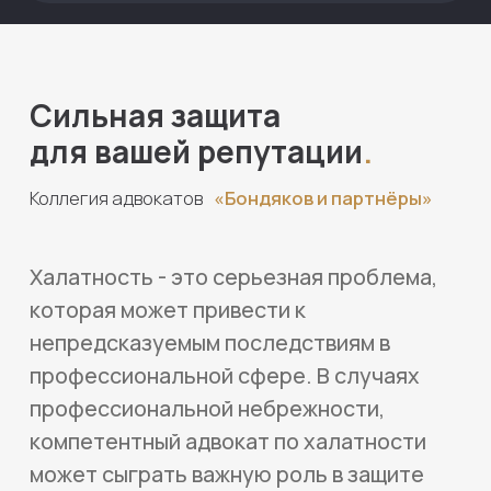
профессиональной небрежности,
компетентный адвокат по халатности
может сыграть важную роль в защите
ваших прав и интересов.
Адвокаты узкой уголовно-
правовой специализации:
прокуроры, судьи и следователи
в отставке
защитят ваши интересы
по статье о халатности
20+
лет успешной юридической практики