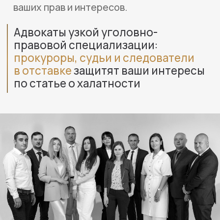
67
опытных адвокатов, которые работают
по всей России, из них 31 адвокат в Москве.
24/7
круглостуточная поддержка
и оперативный выезд
ЧТО ДЕЛАТЬ, ЕСЛИ ВАС
ОБВИНЯЮТ В ХАЛАТНОСТИ?
Спокойно и внимательно
1.
выслушайте обвинения.
Постарайтесь понять основные
претензии и аргументы,
предъявляемые вам.