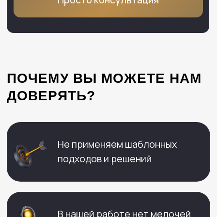
КОНТАКТЫ
+7 495 532-05-77
info@bondyakov-group.ru
г. Москва
, ул.Петровка, 17с4, оф.61