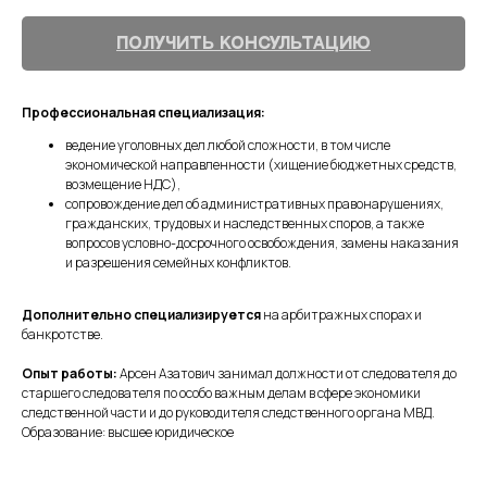
Получить консультацию
Профессиональная специализация:
ведение уголовных дел любой сложности, в том числе
экономической направленности (хищение бюджетных средств,
возмещение НДС),
сопровождение дел об административных правонарушениях,
гражданских, трудовых и наследственных споров, а также
вопросов условно-досрочного освобождения, замены наказания
и разрешения семейных конфликтов.
Дополнительно специализируется
на арбитражных спорах и
банкротстве.
Опыт работы:
Арсен Азатович занимал должности от следователя до
старшего следователя по особо важным делам в сфере экономики
следственной части и до руководителя следственного органа МВД.
Образование: высшее юридическое