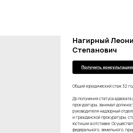
Нагирный Леон
Степанович
Получить консультаци
Общий юридический стаж 32 го
До получения статуса адвоката 
прокуратуры, занимал должнос
руководителя надзорный отдело
и гражданской прокуратуры, с
юстиции в отставке. Осуществ
федерального, земельного, пр