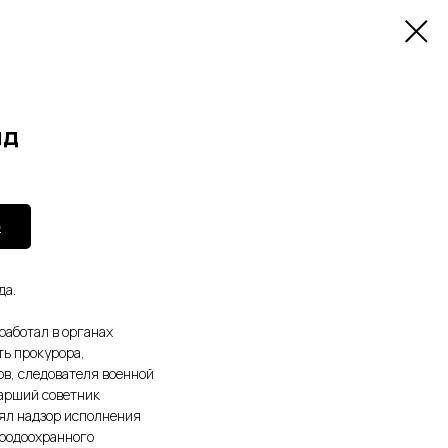
ид
ю
да.
работал в органах
ть прокурора,
в, следователя военной
тарший советник
лял надзор исполнения
иродоохранного